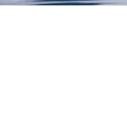
「健康は宝」という想いのもと
弊社の栄養補助食品「桑ポリス」は、1999年に神奈川県から誕
生しました。
健康は、明日への活力・希望・夢にも繋がる、掛け替えのない宝
物
一人でも多くの方に、健康を維持してほしい、健康になってほし
い、そう切に願い
開発から25年、皆様の元へ心を込めてお届けしております。